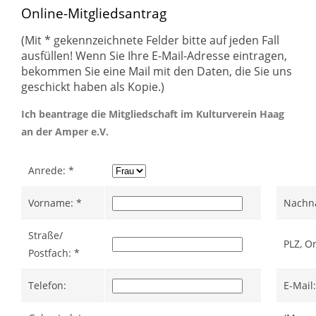
Online-Mitgliedsantrag
(Mit * gekennzeichnete Felder bitte auf jeden Fall
2024
Mitglied werden
ausfüllen! Wenn Sie Ihre E-Mail-Adresse eintragen,
1
bekommen Sie eine Mail mit den Daten, die Sie uns
geschickt haben als Kopie.)
Online-Mitgliedsantrag
2023
Ich beantrage die Mitgliedschaft im Kulturverein Haag
an der Amper e.V.
2022
Anrede: *
Vorname: *
Nachn
2019
Straße/
PLZ, Or
Postfach: *
2018
Telefon:
E-Mail: