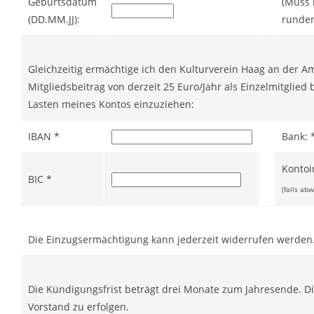
Geburtsdatum
(Muss 
(DD.MM.JJ):
runden
2017
Gleichzeitig ermächtige ich den Kulturverein Haag an der Am
2016
Mitgliedsbeitrag von derzeit 25 Euro/Jahr als Einzelmitglied 
Lasten meines Kontos einzuziehen:
IBAN *
Bank: 
2015
Kontoi
BIC *
(falls ab
2014
Die Einzugsermächtigung kann jederzeit widerrufen werden
2013
Die Kündigungsfrist beträgt drei Monate zum Jahresende. D
Vorstand zu erfolgen.